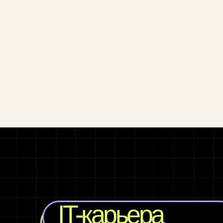
IT-карьера
Стройте смелые планы на будущее в США
визой!