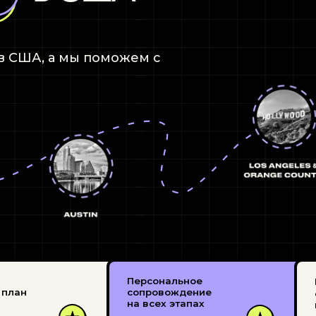
Персональное
Подготовка д
сопровождение
с иммиграцио
на всех этапах
юристами