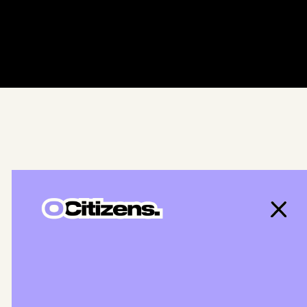
уги
чему мы
а O-1
ас