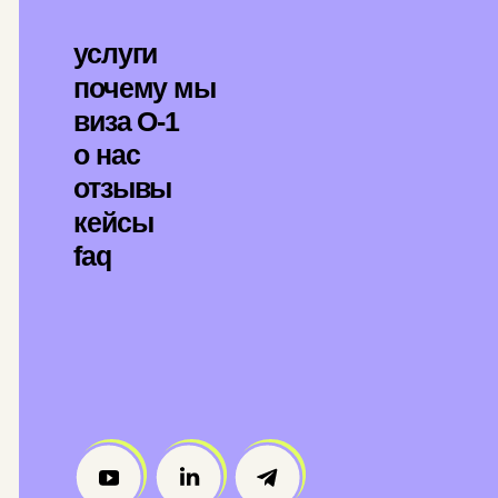
зывы
йсы