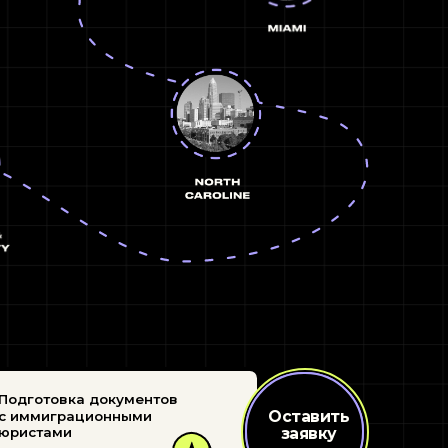
окументов
Оставить
Оставить
нными
заявку
заявку