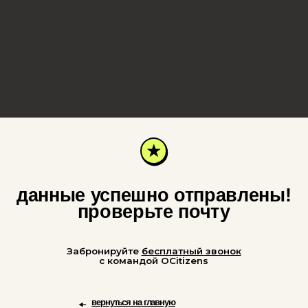
с командой OCitizens
вернуться на главную